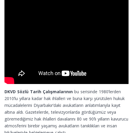
DKVD Sözlü Tarih Çalışmalarının
bu serisinde 1980’lerden
2010’lu yıllara kadar hak ihlalleri ve buna karşı yürütülen hukuk
mücadalelerini Diyarbakır’daki avukatların anlatımlarıyla kayıt
altına aldı. Gazetelerde, televizyonlarda gördüğümüz veya
göremediğimiz hak ihlalleri davalarını 80 ve 90’lı yılların kavurucu
atmosferini birebir yaşamış avukatların tanıklıkları ve insan
hikâyeleriyle belgelemeye çalıştı.