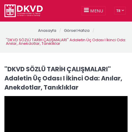
MENU
TR
Anasayfa
/
Görsel Hafıza
/
''DKVD SÖZLÜ TARİH ÇALIŞMALARI'' Adaletin Üç Odası I İkinci Oda:
Anılar, Anekdotlar, Tanıklıklar
''DKVD SÖZLÜ TARİH ÇALIŞMALARI''
Adaletin Üç Odası I İkinci Oda: Anılar,
Anekdotlar, Tanıklıklar