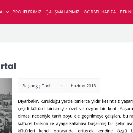
SAL
PROJELERIMIZ
ÇALIŞMALARIMIZ
GÖRSEL HAFIZA
ETKINL
rtal
Başlangıç Tarihi
:
Haziran 2018
Diyarbakır, kurulduğu yerde binlerce yıldır kesintisiz yaş
çeşitli kültürel birikimiyle özel ve özgün bir kent. Yaşa
olması nedeniyle tarih boyu ele geçirilmeye çalışılan, bu
kültürel birikimi ile ayağa kalkmayı başarmış bir şehir ay
kültürleri kendi potasında eriterek kendine özgü 