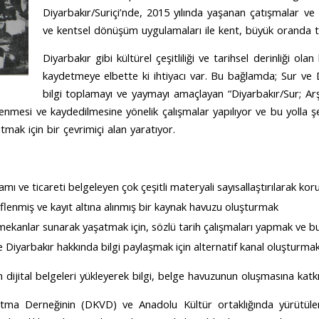
Diyarbakır/Suriçi’nde, 2015 yılında yaşanan çatışmalar ve
ve kentsel dönüşüm uygulamaları ile kent, büyük oranda t
Diyarbakır gibi kü
ltürel çeşitliliği ve tarihsel derinliği ol
kaydetmeye elbette ki ihtiyacı var. Bu bağlamda; Sur ve Di
bilgi toplamayı ve yaymayı amaçlayan “Diyarbakır/Sur; Arş
erlenmesi ve kaydedilmesine yönelik çalışmalar yapılıyor ve bu yolla
şe
utmak için bir çevrimiçi alan yaratıyor.
şamı ve ticareti belgeleyen çok çeşitli materyali sayısallaştırılarak ko
flenmiş ve kayıt altına alınmış bir kaynak havuzu oluşturmak
ve mekanlar sunarak yaşatmak için, sözlü tarih çalışmaları yapmak ve 
 Diyarbakır hakkında bilgi paylaşmak için alternatif kanal oluşturma
jital belgeleri yükleyerek bilgi, belge havuzunun oluşmasına katkı
atma Derneğinin (DKVD) ve Anadolu Kültür ortaklığında yürütül