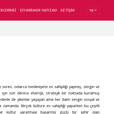
IKLERIMIZ
DIYARBAKIR HAFIZASI
İLETIŞIM
TR
am süren, onlarca medeniyete ev sahipliği yapmış, zengin ve
m için son derece elve
rişli, stratejik bir noktada kurulmuş
 nedenle de yıkımlar yaşayan ama her daim zengin sosyal ve
nı zamanda. Birçok kültüre ev sahipliği yaparken bu çeşitli
bir kültür yaratmayı başarmış güçlü bir şehir olan