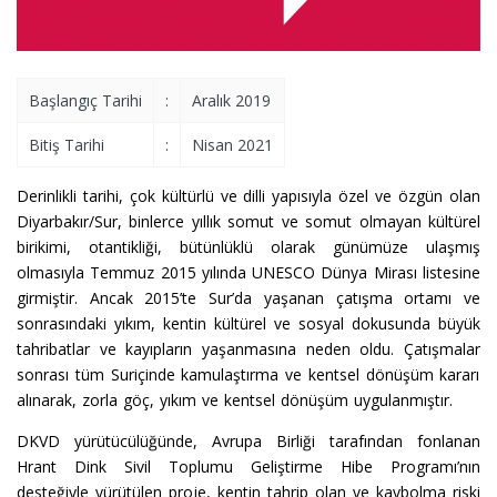
Başlangıç Tarihi
:
Aralık 2019
Bitiş Tarihi
:
Nisan 2021
Derinlikli tarihi, çok kültürlü ve dilli yapısıyla özel ve özgün olan
Diyarbakır/Sur, binlerce yıllık somut ve somut olmayan kültürel
birikimi, otantikliği, bütünlüklü olarak günümüze ulaşmış
olmasıyla
Temmuz 2015 yılında UNESCO Dünya Mirası listesine
girmiştir. Ancak 2015’te Sur’da yaşanan çatışma ortamı ve
sonrasındaki yıkım, kentin kültürel ve sosyal dokusunda büyük
tahribatlar ve kayıpların yaşanmasına neden oldu. Çatışmalar
sonrası tüm Suriçinde kamulaştırma ve kentsel dönüşüm kararı
alınarak, zorla göç, yıkım ve kentsel dönüşüm uygulanmıştır.
DKVD yürütücülüğünde, Avrupa Birliği tarafından fonlanan
Hrant Dink Sivil Toplumu Geliştirme Hibe Programı’nın
desteğiyle yürütülen proje, kentin tahrip olan ve kaybolma riski