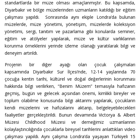
standartlarda bir müze olması amaçlanmıştır. Bu kapsamda,
Diyarbakır ve bölge müzelerinden uzmanların katıldığı bir eğitim
çalışması yapıldı. Sonrasında aynı ekiple Londra’da bulunan
müzelerde, müze yönetimi, yönetişim, müzelerde koleksiyon
yönetimi, sergi, tanıtım ve pazarlama gibi konularda seminer,
eğitim ve atölyeler yapılarak, müze ve kültür varlıklarının
korunma örneklerini yerinde izleme olanağı yaratılarak bilgi ve
deneyim artırıldı.
Projenin bir diğer ayağı olan çocuk çalışmaları
kapsamında Diyarbakır Sur İlçesi’nde, 12-14 yaşlarında 70
çocuğa kentin tarihi, kültürel ve doğal değerlerinin korunması
hakkında bilgi verilirken, “Benim Müzem” temasıyla hafızanın
geçmiş, bugün ve gelecek açısından önemi, kimlikli bireyler ve
toplum olabilme konusunda bilgi aktarımı yapılarak, çocukların
kendi müzelerini ve hafızalarını aktarıp, belgeleyebilecekleri
faaliyetler gerçekleştirildi. Bunun devamında Victorya & Albert
Müzesi Childhood Müzesi ve derneğimiz uzmanlarının
kolaylaştırıcılığında çocuklarla bireysel tarihlerini anlattıkları video
çalışması yapıldı. Aynı çalışma Londra’da yaşayan Türkiyeli 15